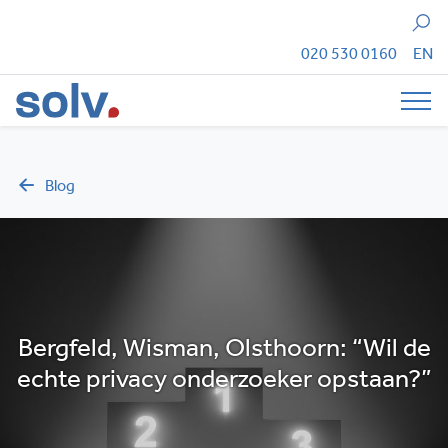
Zoeken
020 530 0160
EN
Tog
Blog
Bergfeld, Wisman, Olsthoorn: “Wil de
echte privacy onderzoeker opstaan?”