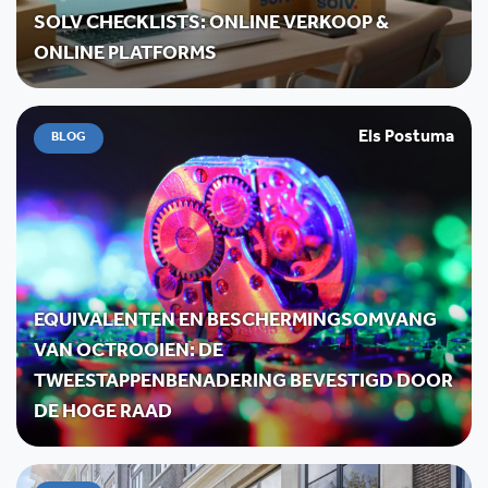
SOLV CHECKLISTS: ONLINE VERKOOP &
ONLINE PLATFORMS
Els Postuma
BLOG
EQUIVALENTEN EN BESCHERMINGSOMVANG
VAN OCTROOIEN: DE
TWEESTAPPENBENADERING BEVESTIGD DOOR
DE HOGE RAAD