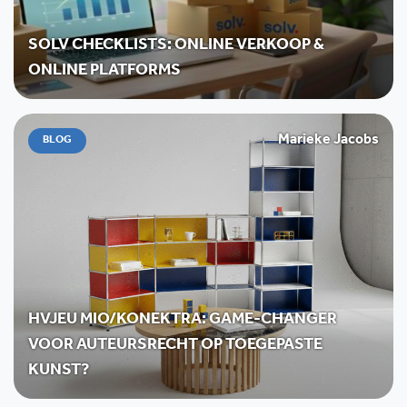
SOLV CHECKLISTS: ONLINE VERKOOP &
ONLINE PLATFORMS
Marieke Jacobs
BLOG
HVJEU MIO/KONEKTRA: GAME-CHANGER
VOOR AUTEURSRECHT OP TOEGEPASTE
KUNST?