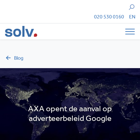
Zoeken
020 530 0160
EN
Tog
Blog
AXA opent de aanval op
adverteerbeleid Google