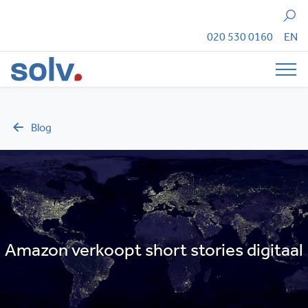
Zoeken
020 530 0160
EN
Tog
Blog
Amazon verkoopt short stories digitaal