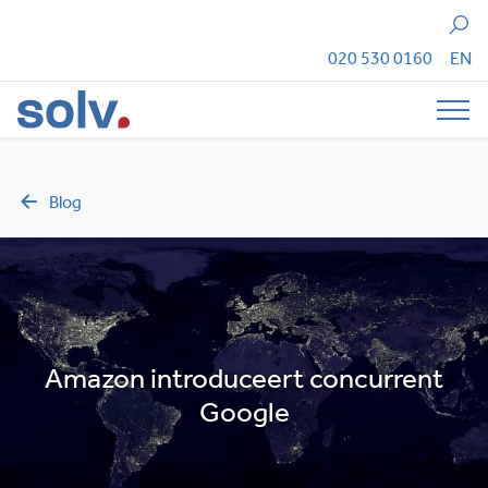
Zoeken
020 530 0160
EN
Tog
Blog
Amazon introduceert concurrent
Google