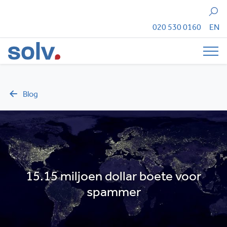
Zoeken
020 530 0160
EN
Tog
Blog
15.15 miljoen dollar boete voor
spammer