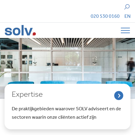
Zoeken
020 530 0160
EN
Tog
Expertise
De praktijkgebieden waarover SOLV adviseert en de
sectoren waarin onze cliënten actief zijn