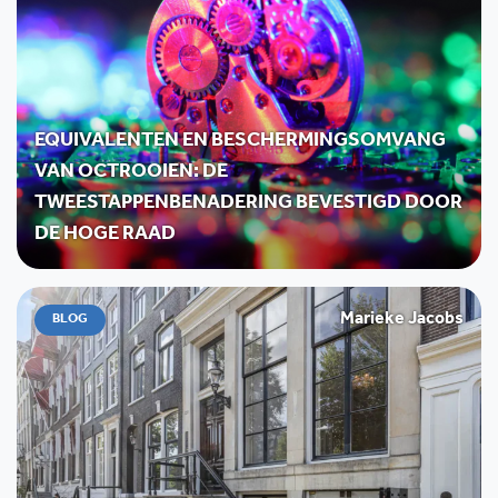
EQUIVALENTEN EN BESCHERMINGSOMVANG
VAN OCTROOIEN: DE
TWEESTAPPENBENADERING BEVESTIGD DOOR
DE HOGE RAAD
Marieke Jacobs
BLOG