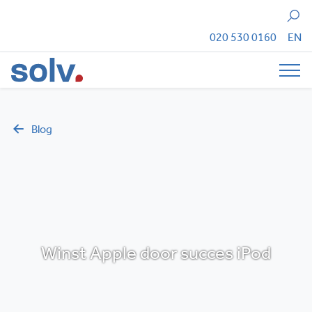
Zoeken
020 530 0160
EN
Tog
Blog
Winst Apple door succes iPod