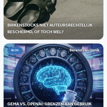
BIRKENSTOCKS NIET AUTEURSRECHTELIJK
BESCHERMD, OF TOCH WEL?
Berend van Unnik
BLOG
GEMA VS. OPENAI: GRENZEN AAN GEBRUIK