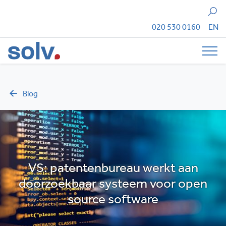
Zoeken
020 530 0160
EN
Tog
Blog
VS: patentenbureau werkt aan
doorzoekbaar systeem voor open
source software