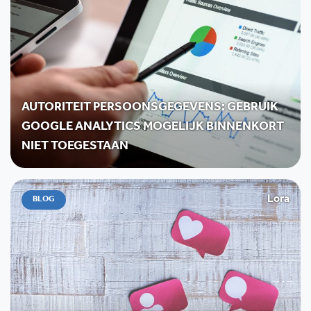
AUTORITEIT PERSOONSGEGEVENS: GEBRUIK
GOOGLE ANALYTICS MOGELIJK BINNENKORT
NIET TOEGESTAAN
Lora
BLOG