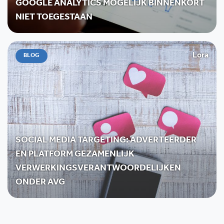
GOOGLE ANALYTICS MOGELIJK BINNENKORT
NIET TOEGESTAAN
Lora
BLOG
SOCIAL MEDIA TARGETING: ADVERTEERDER
EN PLATFORM GEZAMENLIJK
VERWERKINGSVERANTWOORDELIJKEN
ONDER AVG