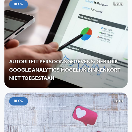
Lora
BLOG
AUTORITEIT PERSOONSGEGEVENS: GEBRUIK
GOOGLE ANALYTICS MOGELIJK BINNENKORT
NIET TOEGESTAAN
Lora
BLOG