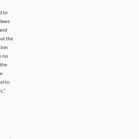
d to
 laws
 and
out the
tion
s no
 the
me
el to
s.”