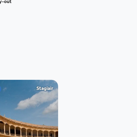
ay-out
Stagiair