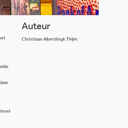
Auteur
het
Christiaan Alberdingk Thijm
eelde
daar
insel