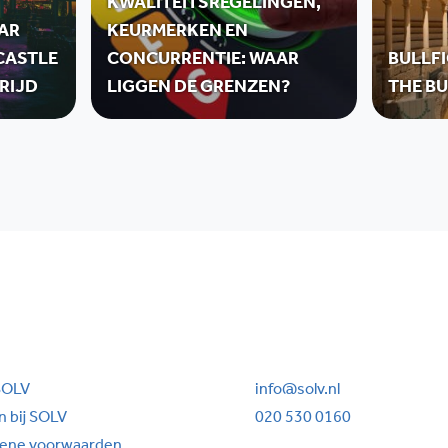
KWALITEITSREGELINGEN,
AR
KEURMERKEN EN
CASTLE
CONCURRENTIE: WAAR
BULLFI
RIJD
LIGGEN DE GRENZEN?
THE B
SOLV
info@solv.nl
 bij SOLV
020 530 0160
ene voorwaarden