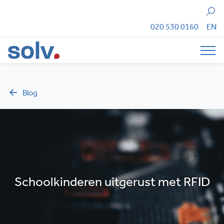
Zoeken
020 530 0160
EN
Tog
Blog
Schoolkinderen uitgerust met RFID