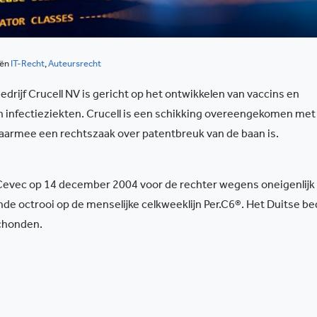
eën
IT-Recht
,
Auteursrecht
rijf Crucell NV is gericht op het ontwikkelen van vaccins en
an infectieziekten. Crucell is een schikking overeengekomen met
aarmee een rechtszaak over patentbreuk van de baan is.
evec op 14 december 2004 voor de rechter wegens oneigenlijk
de octrooi op de menselijke celkweeklijn Per.C6®. Het Duitse bed
schonden.