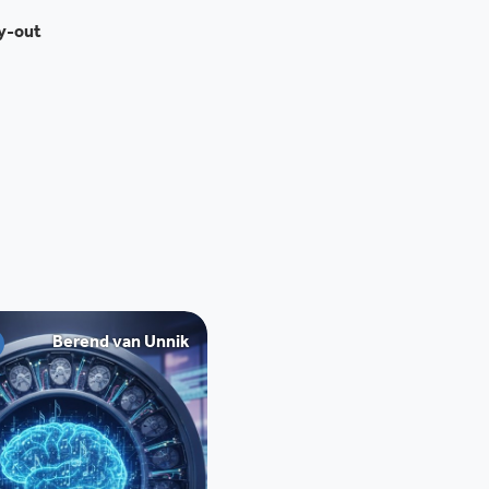
ay-out
Berend van Unnik