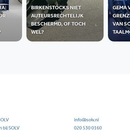
RA:
BIRKENSTOCKS NIET
GEMA V
OR
AUTEURSRECHTELIJK
GRENZ
BESCHERMD, OF TOCH
VAN SO
?
WEL?
TAALM
SOLV
info@solv.nl
 bij SOLV
020 530 0160