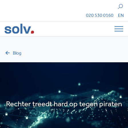
Zoeken
020 530 0160
EN
Tog
Blog
Rechter treedt hard op tegen piraten