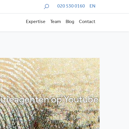
Zoeken
020 530 0160
EN
Expertise
Team
Blog
Contact
litieagenten op Youtube