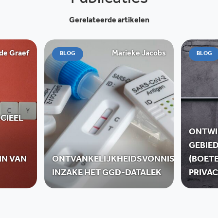
Publicaties
Gerelateerde artikelen
 de Graef
Marieke Jacobs
BLOG
BLOG
CIEEL
ONTWI
GEBIE
IN VAN
ONTVANKELIJKHEIDSVONNIS
(BOET
INZAKE HET GGD-DATALEK
PRIVAC