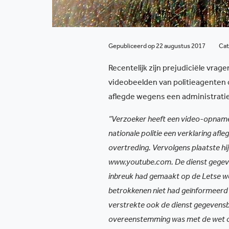
Gepubliceerd op 22 augustus 2017
Cat
Recentelijk zijn prejudiciële vra
videobeelden van politieagenten 
aflegde wegens een administratie
“Verzoeker heeft een video-opname
nationale politie een verklaring af
overtreding. Vervolgens plaatste hij
www.youtube.com. De dienst gegeve
inbreuk had gemaakt op de Letse w
betrokkenen niet had geïnformeerd
verstrekte ook de dienst gegevensbe
overeenstemming was met de wet o