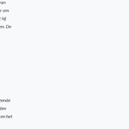
van
er om
 hij
en. De
jzende
rden
ten het