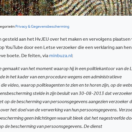
egorieën
Privacy & Gegevensbescherming
gen gesteld aan het HvJEU over het maken en vervolgens plaatsen
op YouTube door een Letse verzoeker die een verklaring aan hen
ve boete. De feiten, via
minbuza.nl
:
 gemaakt van het moment waarop hij in een politiekantoor van de 
legde in het kader van een procedure wegens een administratieve
 die video, waarop politieagenten te zien en te horen zijn, op de webs
nsbescherming stelde in zijn besluit van 30-08-2013 dat verzoeke
et op de bescherming van persoonsgegevens aangezien verzoeker 
 over het doel van de verwerking van hun persoonsgegevens. Verzo
scherming geen inlichtingen waaruit bleek dat het nagestreefde doe
p de bescherming van persoonsgegevens. De dienst