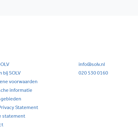
SOLV
info@solv.nl
 bij SOLV
020 530 0160
ene voorwaarden
sche informatie
sgebieden
Privacy Statement
e statement
ct