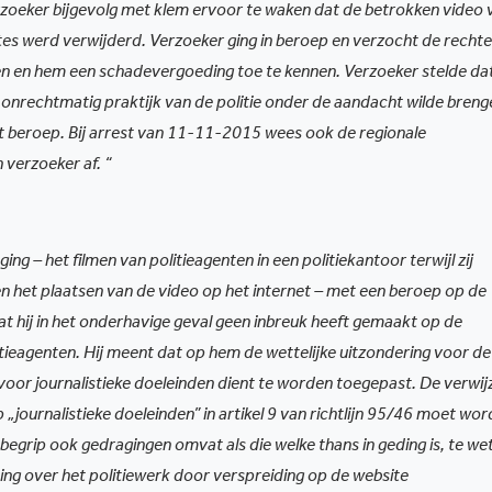
oeker bijgevolg met klem ervoor te waken dat de betrokken video 
s werd verwijderd. Verzoeker ging in beroep en verzocht de recht
en en hem een schadevergoeding toe te kennen. Verzoeker stelde dat
) onrechtmatig praktijk van de politie onder de aandacht wilde breng
t beroep. Bij arrest van 11-11-2015 wees ook de regionale
verzoeker af. “
ng – het filmen van politieagenten in een politiekantoor terwijl zij
n het plaatsen van de video op het internet – met een beroep op de
dat hij in het onderhavige geval geen inbreuk heeft gemaakt op de
itieagenten. Hij meent dat op hem de wettelijke uitzondering voor de
or journalistieke doeleinden dient te worden toegepast. De verwi
p „journalistieke doeleinden” in artikel 9 van richtlijn 95/46 moet wo
t begrip ook gedragingen omvat als die welke thans in geding is, te we
ing over het politiewerk door verspreiding op de website