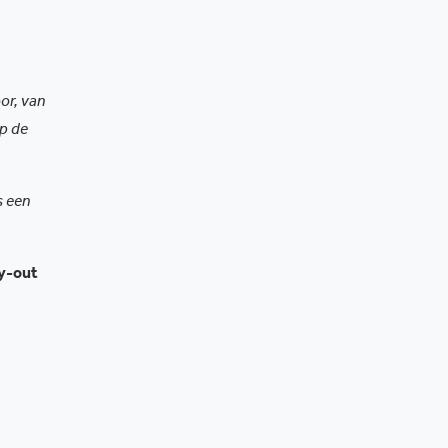
oor, van
op de
s een
ay-out