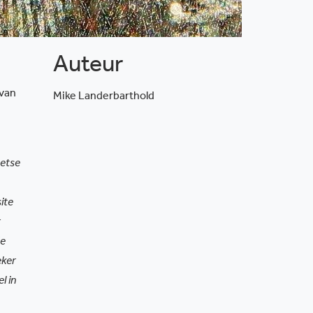
Auteur
 van
Mike Landerbarthold
Letse
ite
r
de
eker
l in