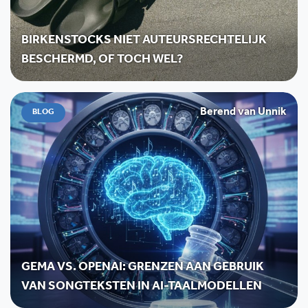
BIRKENSTOCKS NIET AUTEURSRECHTELIJK
BESCHERMD, OF TOCH WEL?
Berend van Unnik
BLOG
GEMA VS. OPENAI: GRENZEN AAN GEBRUIK
VAN SONGTEKSTEN IN AI-TAALMODELLEN