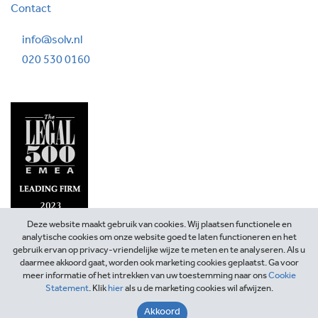
Contact
info@solv.nl
020 530 0160
Deze website maakt gebruik van cookies. Wij plaatsen functionele en
analytische cookies om onze website goed te laten functioneren en het
gebruik ervan op privacy-vriendelijke wijze te meten en te analyseren. Als u
daarmee akkoord gaat, worden ook marketing cookies geplaatst. Ga voor
meer informatie of het intrekken van uw toestemming naar ons
Cookie
Statement
. Klik
hier
als u de marketing cookies wil afwijzen.
©2026 SOLV Advocaten
Akkoord