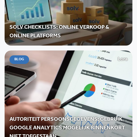
SOLV CHECKLISTS: ONLINE VERKOOP &
ONLINE PLATFORMS
Lora
BLOG
AUTORITEIT PERSOONSGEGEVENS: GEBRUIK
GOOGLE ANALYTICS MOGELIJK BINNENKORT