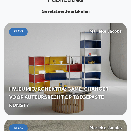
Publicaties
Gerelateerde artikelen
Marieke Jacobs
BLOG
HVJEU MIO/KONEKTRA: GAME-CHANGER
VOOR AUTEURSRECHT OP TOEGEPASTE
KUNST?
Marieke Jacobs
BLOG