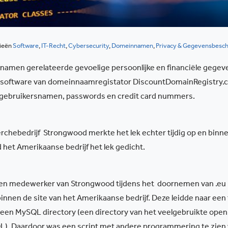
ieën
Software
,
IT-Recht
,
Cybersecurity
,
Domeinnamen
,
Privacy & Gegevensbesc
namen gerelateerde gevoelige persoonlijke en financiële gegev
anksoftware van domeinnaamregistator DiscountDomainRegistry.
 gebruikersnamen, passwords en credit card nummers.
erchebedrijf Strongwood merkte het lek echter tijdig op en binn
het Amerikaanse bedrijf het lek gedicht.
een medewerker van Strongwood tijdens het doornemen van .eu
innen de site van het Amerikaanse bedrijf. Deze leidde naar een 
een MySQL directory (een directory van het veelgebruikte open
. Daardoor was een script met andere programmering te zien