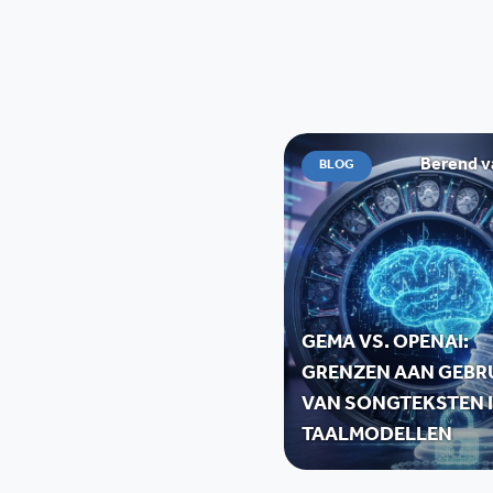
Berend v
BLOG
GEMA VS. OPENAI:
GRENZEN AAN GEBR
VAN SONGTEKSTEN I
TAALMODELLEN