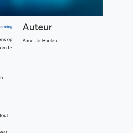
Auteur
herming
ens op
Anne-Jel Hoelen
com te
en
fout
 wat