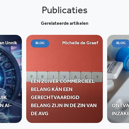
Publicaties
Gerelateerde artikelen
an Unnik
Michelle de Graef
BLOG
BLOG
EEN ZUIVER COMMERCIEEL
BELANG KÁN EEN
UIK
GERECHTVAARDIGD
N AI-
BELANG ZIJN IN DE ZIN VAN
ONTVA
DE AVG
INZAK