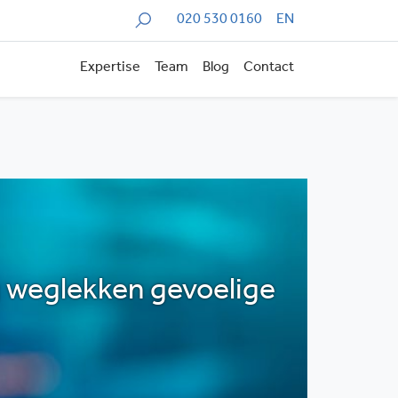
Zoeken
020 530 0160
EN
Expertise
Team
Blog
Contact
g weglekken gevoelige