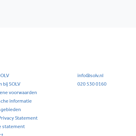
SOLV
info@solv.nl
 bij SOLV
020 530 0160
ene voorwaarden
sche informatie
sgebieden
Privacy Statement
e statement
ct