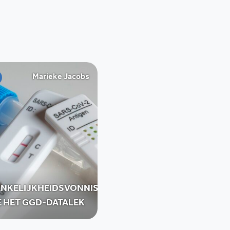
Marieke Jacobs
NKELIJKHEIDSVONNIS
E HET GGD-DATALEK