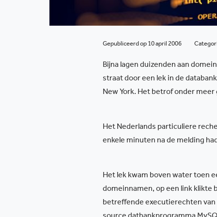
Gepubliceerd op 10 april 2006
Categor
Bijna lagen duizenden aan domein
straat door een lek in de datab
New York. Het betrof onder meer
Het Nederlands particuliere rech
enkele minuten na de melding had 
Het lek kwam boven water toen 
domeinnamen, op een link klikte b
betreffende executierechten van 
source datbankprogramma MySQL)