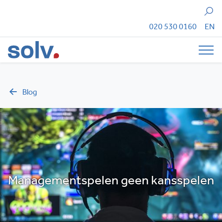
Zoeken
020 530 0160
EN
Tog
Blog
Managementspelen geen kansspelen