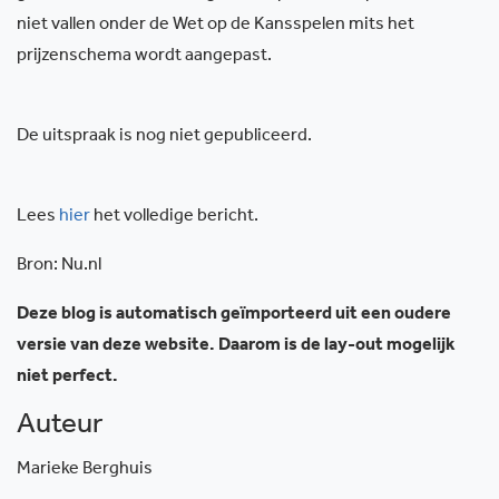
niet vallen onder de Wet op de Kansspelen mits het
prijzenschema wordt aangepast.
De uitspraak is nog niet gepubliceerd.
Lees
hier
het volledige bericht.
Bron: Nu.nl
Deze blog is automatisch geïmporteerd uit een oudere
versie van deze website. Daarom is de lay-out mogelijk
niet perfect.
Auteur
Marieke Berghuis