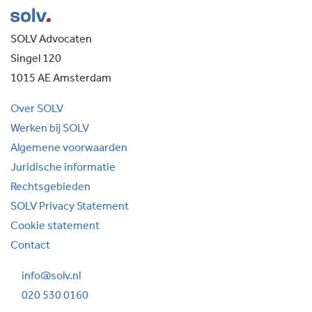
SOLV Advocaten
Singel 120
1015 AE Amsterdam
Over SOLV
Werken bij SOLV
Algemene voorwaarden
Juridische informatie
Rechtsgebieden
SOLV Privacy Statement
Cookie statement
Contact
info@solv.nl
020 530 0160