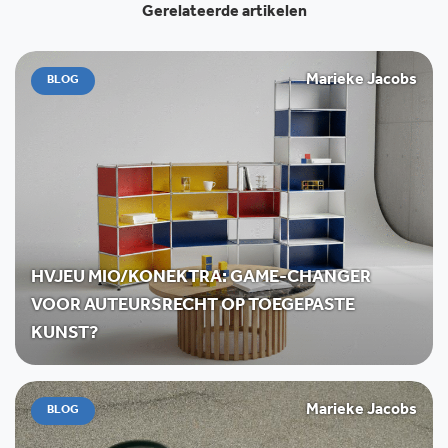
Gerelateerde artikelen
Marieke Jacobs
BLOG
HVJEU MIO/KONEKTRA: GAME-CHANGER
VOOR AUTEURSRECHT OP TOEGEPASTE
KUNST?
Marieke Jacobs
BLOG