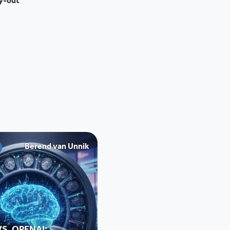
ay-out
Berend van Unnik