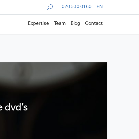
Zoeken
020 530 0160
EN
Expertise
Team
Blog
Contact
e dvd’s