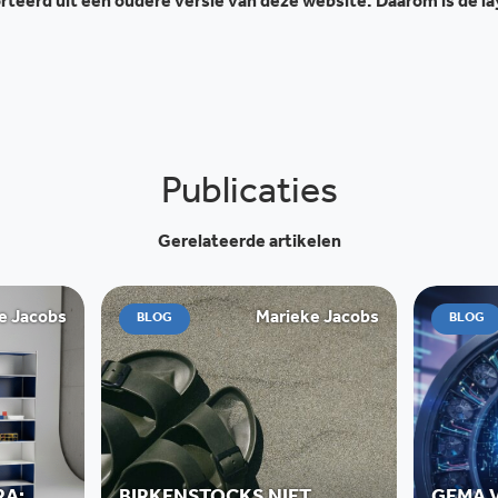
teerd uit een oudere versie van deze website. Daarom is de l
Publicaties
Gerelateerde artikelen
e Jacobs
Marieke Jacobs
BLOG
BLOG