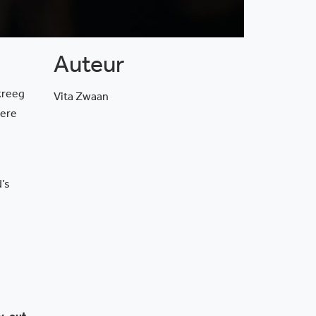
Auteur
kreeg
Vita Zwaan
gere
’s