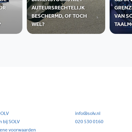
RA:
BIRKENSTOCKS NIET
GEMA V
OR
AUTEURSRECHTELIJK
GRENZ
BESCHERMD, OF TOCH
VAN SO
?
WEL?
TAALM
SOLV
info@solv.nl
 bij SOLV
020 530 0160
ene voorwaarden