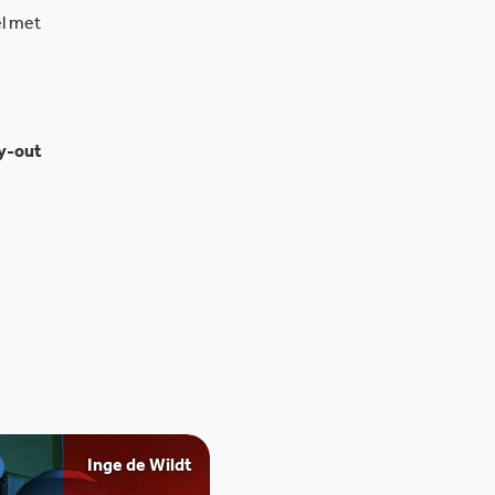
el met
ay-out
Inge de Wildt