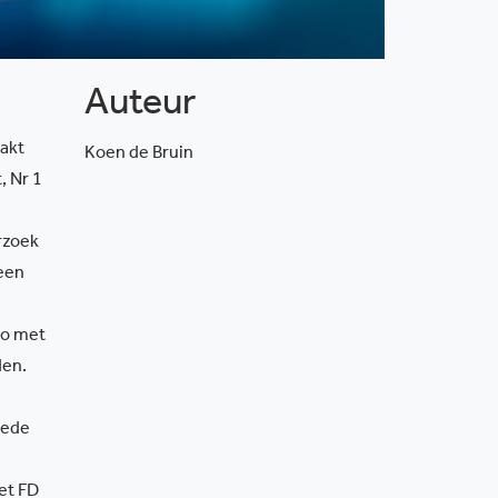
Auteur
aakt
Koen de Bruin
, Nr 1
rzoek
een
io met
den.
mede
et FD