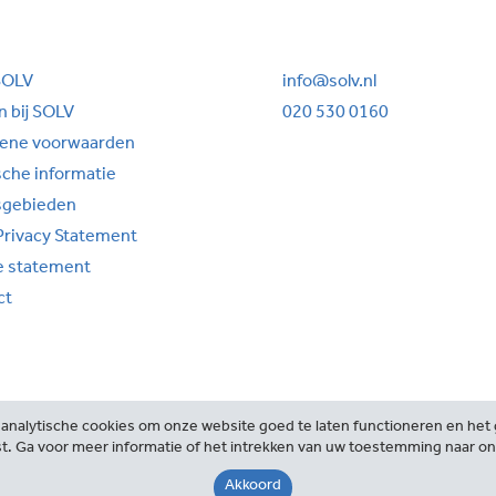
SOLV
info@solv.nl
 bij SOLV
020 530 0160
ene voorwaarden
sche informatie
sgebieden
Privacy Statement
e statement
ct
analytische cookies om onze website goed te laten functioneren en het g
t. Ga voor meer informatie of het intrekken van uw toestemming naar o
©2026 SOLV Advocaten
Akkoord