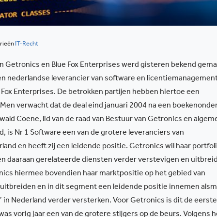
rieën
IT-Recht
an Getronics en Blue Fox Enterprises werd gisteren bekend gem
een nederlandse leverancier van software en licentiemanagement
 Fox Enterprises. De betrokken partijen hebben hiertoe een
Men verwacht dat de deal eind januari 2004 na een boekenonde
ald Coene, lid van de raad van Bestuur van Getronics en algem
, is Nr 1 Software een van de grotere leveranciers van
and en heeft zij een leidende positie. Getronics wil haar portfol
en daaraan gerelateerde diensten verder verstevigen en uitbrei
ics hiermee bovendien haar marktpositie op het gebied van
uitbreiden en in dit segment een leidende positie innemen als
 in Nederland verder versterken. Voor Getronics is dit de eerste
s vorig jaar een van de grotere stijgers op de beurs. Volgens h