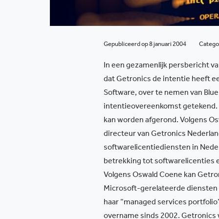
Gepubliceerd op 8 januari 2004
Catego
In een gezamenlijk persbericht v
dat Getronics de intentie heeft 
Software, over te nemen van Blue
intentieovereenkomst getekend. 
kan worden afgerond. Volgens Osw
directeur van Getronics Nederland
softwarelicentiediensten in Nederl
betrekking tot softwarelicenties 
Volgens Oswald Coene kan Getron
Microsoft-gerelateerde diensten 
haar “managed services portfolio”
overname sinds 2002. Getronics wa