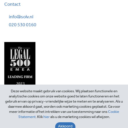
Contact
info@solv.nl
020 530 0160
Deze website maakt gebruik van cookies. Wij plaatsen functionele en
analytische cookies om onze website goed te laten functioneren en het
gebruik ervan op privacy-vriendelijke wijze te meten en te analyseren. Als u
daarmee akkoord gaat, worden ook marketing cookies geplaatst. Ga voor
meer informatie of het intrekken van uw toestemming naar ons
Cookie
Statement
. Klik
hier
als u de marketing cookies wil afwijzen.
©2026 SOLV Advocaten
Akkoord