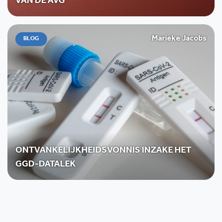
VAN DE AVG
Marieke Jacobs
BLOG
ONTVANKELIJKHEIDSVONNIS INZAKE HET
GGD-DATALEK