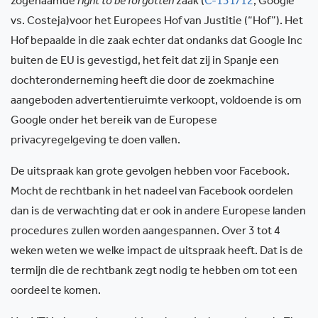
zogenaamde
right to be forgotten
zaak (
C-131/12
, Google
vs. Costeja)voor het Europees Hof van Justitie (“Hof”). Het
Hof bepaalde in die zaak echter dat ondanks dat Google Inc
buiten de EU is gevestigd, het feit dat zij in Spanje een
dochteronderneming heeft die door de zoekmachine
aangeboden advertentieruimte verkoopt, voldoende is om
Google onder het bereik van de Europese
privacyregelgeving te doen vallen.
De uitspraak kan grote gevolgen hebben voor Facebook.
Mocht de rechtbank in het nadeel van Facebook oordelen
dan is de verwachting dat er ook in andere Europese landen
procedures zullen worden aangespannen. Over 3 tot 4
weken weten we welke impact de uitspraak heeft. Dat is de
termijn die de rechtbank zegt nodig te hebben om tot een
oordeel te komen.