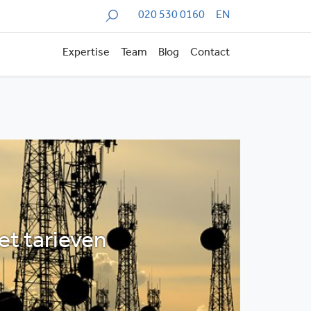
Zoeken
020 530 0160
EN
Expertise
Team
Blog
Contact
t tarieven