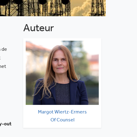
Auteur
n de
t
met
Margot Wiertz-Ermers
Of Counsel
ay-out
020 530 0160