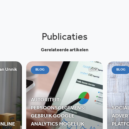
Publicaties
Gerelateerde artikelen
an Unnik
Lora
BLOG
BLOG
AUTORITEIT
PERSOONSGEGEVENS:
SOCIAL
GEBRUIK GOOGLE
ADVER
ONLINE
ANALYTICS MOGELIJK
PLATF