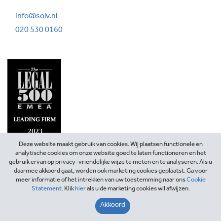
info@solv.nl
020 530 0160
Deze website maakt gebruik van cookies. Wij plaatsen functionele en
analytische cookies om onze website goed te laten functioneren en het
gebruik ervan op privacy-vriendelijke wijze te meten en te analyseren. Als u
daarmee akkoord gaat, worden ook marketing cookies geplaatst. Ga voor
meer informatie of het intrekken van uw toestemming naar ons
Cookie
Statement
. Klik
hier
als u de marketing cookies wil afwijzen.
©2026 SOLV Advocaten
Akkoord