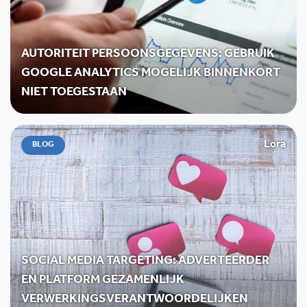
AUTORITEIT PERSOONSGEGEVENS: GEBRUIK
GOOGLE ANALYTICS MOGELIJK BINNENKORT
NIET TOEGESTAAN
Lora
BLOG
SOCIAL MEDIA TARGETING: ADVERTEERDER
EN PLATFORM GEZAMENLIJK
VERWERKINGSVERANTWOORDELIJKEN