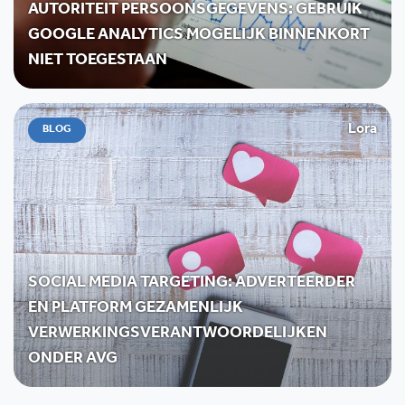
AUTORITEIT PERSOONSGEGEVENS: GEBRUIK
GOOGLE ANALYTICS MOGELIJK BINNENKORT
NIET TOEGESTAAN
Lora
BLOG
SOCIAL MEDIA TARGETING: ADVERTEERDER
EN PLATFORM GEZAMENLIJK
VERWERKINGSVERANTWOORDELIJKEN
ONDER AVG