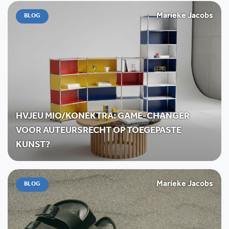
Marieke Jacobs
BLOG
HVJEU MIO/KONEKTRA: GAME-CHANGER
VOOR AUTEURSRECHT OP TOEGEPASTE
KUNST?
Marieke Jacobs
BLOG