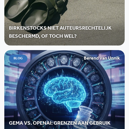
BIRKENSTOCKS NIET AUTEURSRECHTELIJK
BESCHERMD, OF TOCH WEL?
Berend van Unnik
BLOG
GEMA VS. OPENAI: GRENZEN AAN GEBRUIK