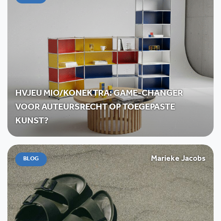
HVJEU MIO/KONEKTRA: GAME-CHANGER
VOOR AUTEURSRECHT OP TOEGEPASTE
KUNST?
Marieke Jacobs
BLOG