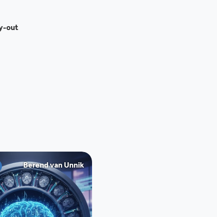
ay-out
Berend van Unnik