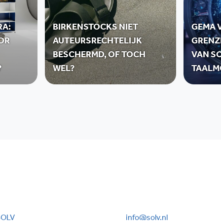
RA:
BIRKENSTOCKS NIET
GEMA V
OR
AUTEURSRECHTELIJK
GRENZ
BESCHERMD, OF TOCH
VAN SO
?
WEL?
TAALM
SOLV
info@solv.nl