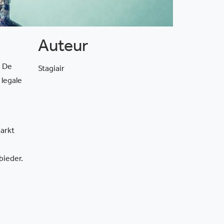
Auteur
. De
Stagiair
 legale
markt
bieder.