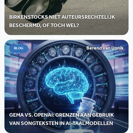
BIRKENSTOCKS NIET AUTEURSRECHTELIJK
BESCHERMD, OF TOCH WEL?
Berend van Unnik
BLOG
GEMA VS. OPENAI: GRENZEN AAN GEBRUIK
VAN SONGTEKSTEN IN AI-TAALMODELLEN