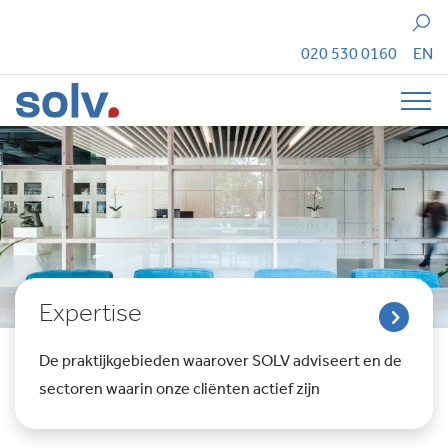
Zoeken
020 530 0160
EN
Tog
Expertise
De praktijkgebieden waarover SOLV adviseert en de
sectoren waarin onze cliënten actief zijn