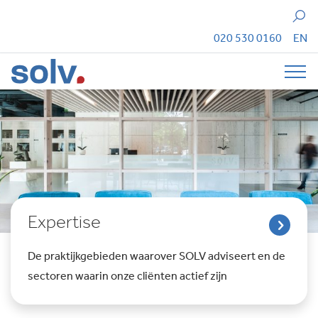
Zoeken
020 530 0160
EN
Tog
Expertise
De praktijkgebieden waarover SOLV adviseert en de
sectoren waarin onze cliënten actief zijn